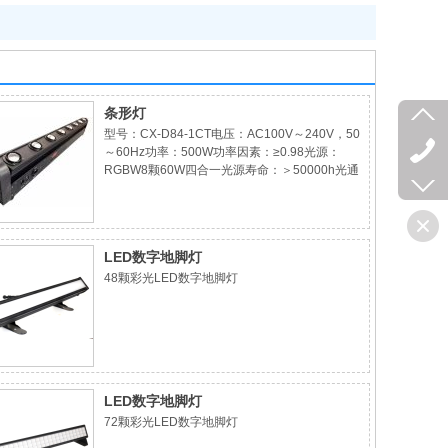
条形灯
型号：CX-D84-1CT电压：AC100V～240V，50
～60Hz功率：500W功率因素：≥0.98光源：
RGBW8颗60W四合一光源寿命：＞50000h光通
量：6354lm出光镜头直径：68mm出光角度：4°
～53°效果：内置多种颜色宏和效果宏，小角度光
斑整齐且光束感强，大角度的染色效果绵柔；1-
25Hz的频
LED数字地脚灯
48颗彩光LED数字地脚灯
LED数字地脚灯
72颗彩光LED数字地脚灯