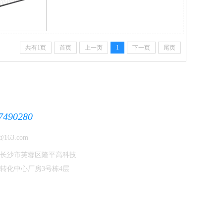
共有1页
首页
上一页
1
下一页
尾页
7490280
163.com
长沙市芙蓉区隆平高科技
转化中心厂房3号栋4层