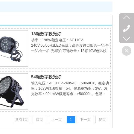
18颗数字投光灯
功率：198W额定电压：AC110V-
240V,50/60HzLED光源：高亮度进口四合一/五合
一/六合一/白光/暖白可选数量：18颗10W色温校
正：7200K~3200K颜色：RGBWA(选配红/绿/蓝/
白/琥珀)混色效果：线性混色；内置宏功能光束角
度：25°/40°/60°可选线性调光：独立电
54颗数字投光灯
输入电压：AC100V-240VAC，50/60Hz。额定功
率：162W灯珠数量：54。光源单功率：3W。发
光效率：90Lm/W额定寿命：≥50000h。色温：
色温校正光学系统：光学透镜。光线角度：
30°(8°/15°/45°/60°可选)发光面：直径为
φ180mm的圆面调光：0-100%线性可调。频闪：
无/客户定
共有1页
首页
上一页
1
下一页
尾页