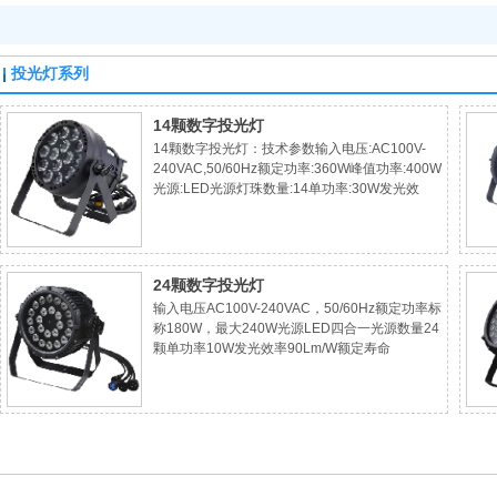
投光灯系列
14颗数字投光灯
14颗数字投光灯：技术参数输入电压:AC100V-
240VAC,50/60Hz额定功率:360W峰值功率:400W
光源:LED光源灯珠数量:14单功率:30W发光效
率:90Lm/W额定寿命:≥50000h颜色:彩光(14颗
15W四合一光源)色温:6000k色温校正色温误差:
±200K(标称值)光学系统:光学透镜光线角度:
(8°-45°
24颗数字投光灯
输入电压AC100V-240VAC，50/60Hz额定功率标
称180W，最大240W光源LED四合一光源数量24
颗单功率10W发光效率90Lm/W额定寿命
≥50000h颜色RGBW线性混色光学系统光学橘纹
调焦透镜光线角度25°调焦无控光无调光0-100%
连续可调频闪0-25Hz控制方式国际标准DMX512
信