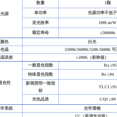
数量
1
颗
单功率
光源功率不低于
光源
发光效率
100Lm/W
额定寿命
≥
50000h
颜色
白光
色温
3200
K/
5600K/3200
-
56
00K
可
色温误差
±
200
K
（标称值）
一般显色指数
Ra
≥
95
特殊显色指数
Re
≥
94
显色性
影视照明一致指
TLCI
≥
95
标
光色品质
CQS
≥
90
光学系统
光学透镜
15
°（高清专业版）