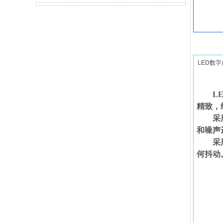
LED数
L
精致，
采
和噪声
采
何抖动