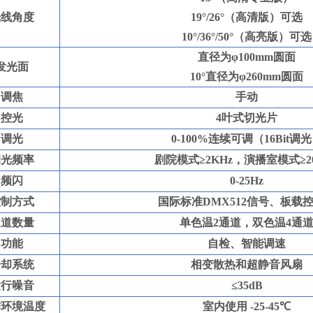
光线角度
1
9
°
/
26
°（高清版）可选
10
°
/3
6
°
/50
°（高亮版）可选
直径为φ
1
0
0mm
圆面
发光面
1
0
°直径为φ
2
60
mm
圆面
调焦
手动
控光
4
叶式切
光片
调光
0-100%
连续可调（
1
6
Bit
调光
调光频率
剧院模式≥
2
K
Hz
，演播室模式≥
2
频闪
0
-25
Hz
控制方式
国际标准
DMX512
信号、板载
通道数量
单色温
2
通道，双色温
4
通
功能
自检、智能调速
冷却系统
相变散热和超静音风扇
运行噪音
≤
35
dB
作环境温度
室内使用
-25-45
℃