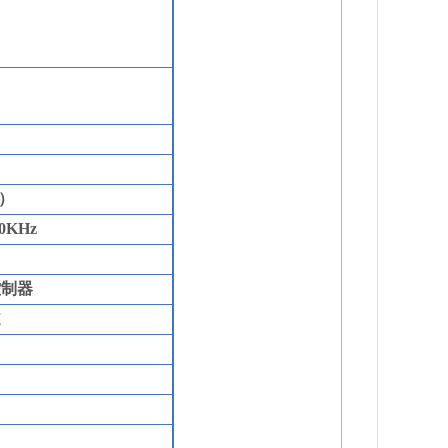
）
0
K
Hz
控制器
道