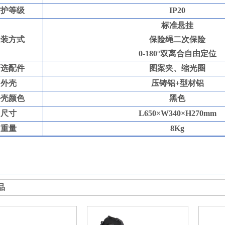
防护等级
IP20
标准悬挂
安装方式
保险绳二次保险
0
-180
°双离合自由定位
可选配件
图案夹、缩光圈
外壳
压铸铝
+
型材铝
外壳颜色
黑色
尺寸
L
650
×
W
340
×
H
270
mm
重量
8
Kg
品