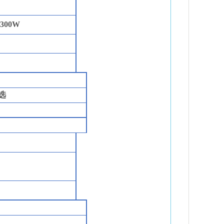
300
W
选