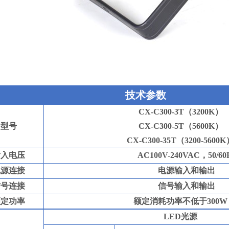
技术参数
CX-C
300
-
3
T
（
3
200
K
）
型号
CX-C
300-
5T
（
5
600
K
）
CX-C
300-35T
（
3
200-5600
K
输入电压
AC100V-240VAC
，
50/60
电源连接
电源输入和输出
信号连接
信号输入和输出
额定功率
额定消耗功率不低于
300
W
LED
光源