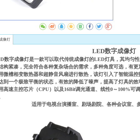
收
字成像灯
LED
数字成像
灯
ED
数字成像灯是一款可以取代传统成像灯的
LED
灯具，其均匀性
结构紧凑，完全符合各种复杂场合的需求，多种角度可选，有更
用微槽相变散热器和超静音风扇进行散热，该灯引入了智能温控
达到一个极致平衡的状态，有效的降低了噪声，提高了灯具的效
用高速主控芯片（
CPU
）以及
16Bit
调光通道、线性
0
～
100%
可
。
适用于电视台演播室、剧场剧院、各种会议室、